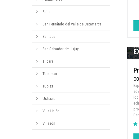
Salta
San Fernándo del valle de Catamarca
S
San Juan
P
A
San Salvador de Jujuy
E
Tilcara
Pr
Tucuman
co
Exp
Tupiza
adv
loc
Ushuaia
ecl
pro
Villa Unión
Dec
Villazón