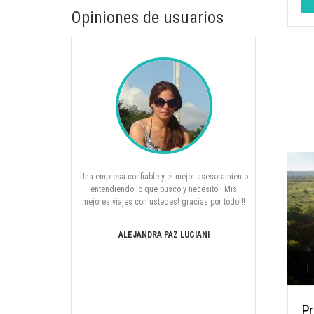
Opiniones de usuarios
l!!! Estoy más que
Una empresa confiable y el mejor asesoramiento
Hola Laura
arios viajes por el
entendiendo lo que busco y necesito . Mis
agradezco infi
lente asesoramiento
mejores viajes con ustedes! gracias por todo!!!
que concreta
endarlos, ya que
desde el 
ional lo acordado!
paciencia los
ALEJANDRA PAZ LUCIANI
!!
clase ( fue in
en contacto
|
EGAS
Pr