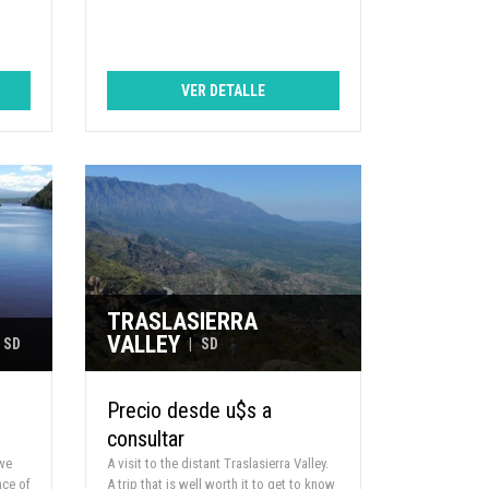
VER DETALLE
TRASLASIERRA
VALLEY
SD
|
SD
Precio desde u$s a
consultar
 we
A visit to the distant Traslasierra Valley.
nce of
A trip that is well worth it to get to know