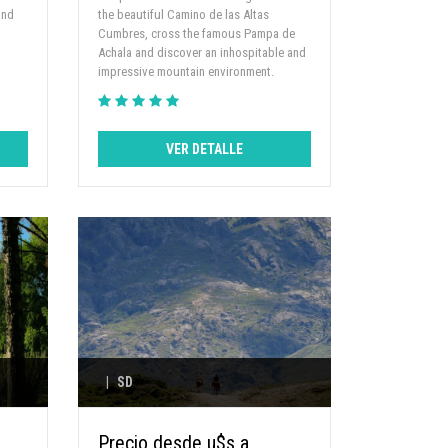
and
the beautiful Camino de las Altas
Cumbres, cross the famous Pampa de
Achala and discover an inhospitable and
impressive mountain environment.
VER DETALLE
|
SD
Precio desde u$s a