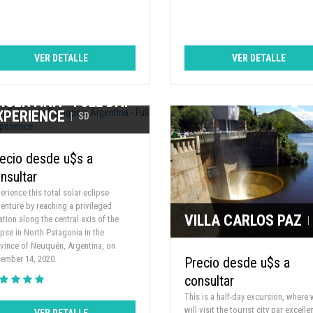
VER DETALLE
VER DETALLE
OLAR ECLIPSE IN
ATAGONIA
RGENTINA - FULL DAY
XPERIENCE
|
SD
ecio desde u$s a
nsultar
erience this total solar eclipse
enture by reaching a privileged
VILLA CARLOS PAZ
ation along the central axis of the
|
ipse in North Patagonia in the
vince of Neuquén, Argentina, on
ember 14, 2020.
Precio desde u$s a
consultar
This is a half-day excursion, where
will visit the tourist city par excelle