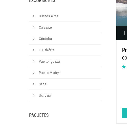
EXCURSIONES
Buenos Aires
Cafayate
|
Córdoba
Pr
El Calafate
co
Puerto Iguazu
Puerto Madryn
Salta
Ushuaia
PAQUETES