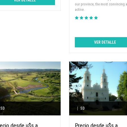
VER DETALLE
our province, the most convincing 
active.
VER DETALLE
... ya caminó a mi casita. Te
nitamente todo lo que hiciste para
mos EL VIAJE SOÑADO.. todo todo
asesoramiento permanente, la
 hoteles y el regreso en primera
creible)... mil gracias!!! Seguimos
... x que soy una paseandera...
besos. GRACIAS!!!
SD
|
SD
GABRIELA REYNOSO
ecio desde u$s a
Precio desde u$s a