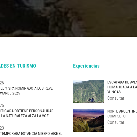
DES EN TURISMO
Experiencias
ESCAPADA DE AVE
25
HUMAHUACA A L
EL Y SPA NOMINADO A LOS REVE
YUNGAS
WARDS 2025
Consultar
25
TITICACA OBTIENE PERSONALIDAD
NORTE ARGENTIN
: LA NATURALEZA ALZA LA VOZ
COMPLETO
Consultar
23
 TEMPORADA ESTANCIA NIBEPO AIKE EL