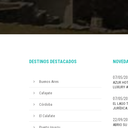
DESTINOS DESTACADOS
NOVEDA
07/05/20
Buenos Aires
AZUR HOT
LUXURY A
Cafayate
07/05/20
EL LAGO 
Córdoba
JURÍDICA
El Calafate
22/09/20
ABRIO SU
Puerto Iguazu