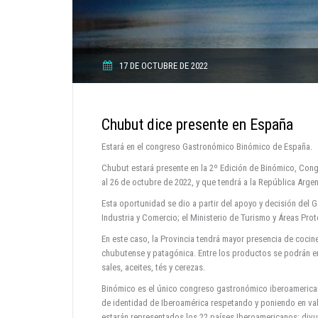
17 DE OCTUBRE DE 2022
Chubut dice presente en España
Estará en el congreso Gastronómico Binómico de España.
Chubut estará presente en la 2º Edición de Binómico, Con
al 26 de octubre de 2022, y que tendrá a la República Arge
Esta oportunidad se dio a partir del apoyo y decisión del G
Industria y Comercio; el Ministerio de Turismo y Áreas Pro
En este caso, la Provincia tendrá mayor presencia de coci
chubutense y patagónica. Entre los productos se podrán enc
sales, aceites, tés y cerezas.
Binómico es el único congreso gastronómico iberoamericano
de identidad de Iberoamérica respetando y poniendo en valo
estarán representados los 22 países Iberoamericanos; divu