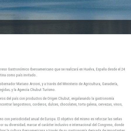
greso Gastronómico Iberoamericano que se realizará en Huelva, España desde el 24
ntina como país invitado.
obernador Mariano Arcioni, y a través del Ministerio de Agricultura, Ganadería,
tegidas; y la Agencia Chubut Turismo.
neros del país con productos de Origen Chubut, engalanando la gastronomía
ontrar langostinos, corderos, dulces, chocolates, torta galesa, cervezas, vinos,
 con periodicidad anual de Europa. El objetivo del mismo es reforzar las señas
r su diversidad; marcar el carácter inclusivo e internacional del Congreso, donde
lgar la cultura iberoamericana a través de su gastronomía derivada de importantes