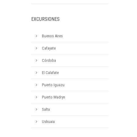
EXCURSIONES
Buenos Aires
Cafayate
Córdoba
El Calafate
Puerto Iguazu
Puerto Madryn
Salta
Ushuaia