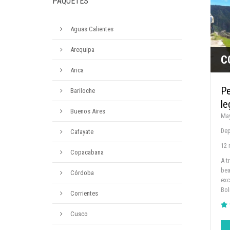
PAQUETES
Aguas Calientes
Arequipa
C
Arica
Pe
Bariloche
le
Buenos Aires
May
Dep
Cafayate
12 
Copacabana
A t
bea
Córdoba
exc
Bol
Corrientes
Cusco