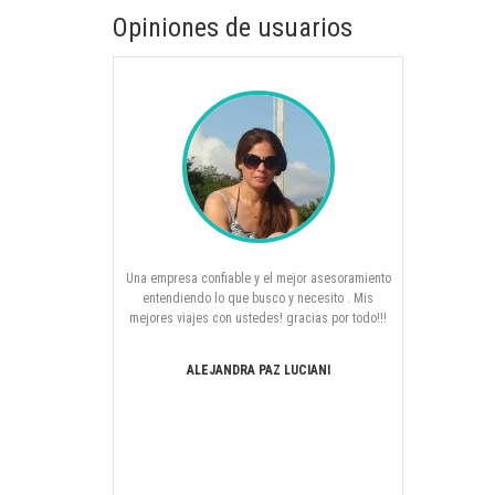
Opiniones de usuarios
resa confiable y el mejor asesoramiento
Hola Laura... ya caminó a mi casita. Te
ndiendo lo que busco y necesito . Mis
agradezco infinitamente todo lo que hiciste 
s viajes con ustedes! gracias por todo!!!
que concretamos EL VIAJE SOÑADO.. todo t
desde el asesoramiento permanente, la
paciencia los hoteles y el regreso en prime
ALEJANDRA PAZ LUCIANI
clase ( fue increible)... mil gracias!!! Segui
en contacto... x que soy una paseandera..
besos. GRACIAS!!!
GABRIELA REYNOSO