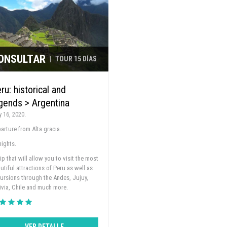
ONSULTAR
|
TOUR 15 DÍAS
ru: historical and
gends > Argentina
 16, 2020.
arture from Alta gracia.
nights.
rip that will allow you to visit the most
utiful attractions of Peru as well as
ursions through the Andes, Jujuy,
ivia, Chile and much more.
VER DETALLE