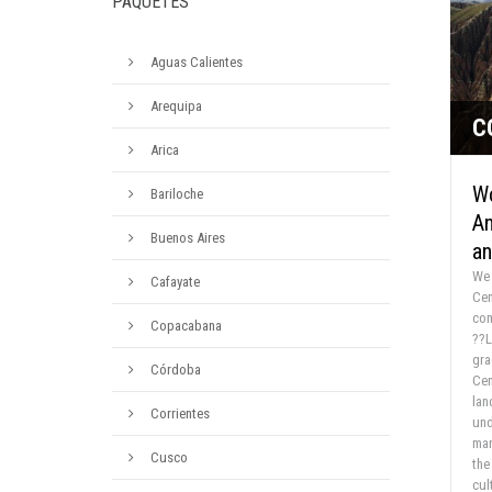
PAQUETES
Aguas Calientes
Arequipa
C
Arica
Wo
Bariloche
An
Buenos Aires
an
We 
Cafayate
Cen
com
Copacabana
??L
gra
Córdoba
Cen
lan
Corrientes
und
mar
Cusco
the
cul