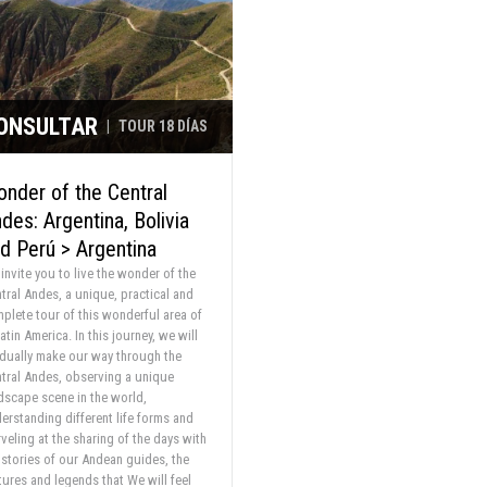
ONSULTAR
|
TOUR 18 DÍAS
nder of the Central
des: Argentina, Bolivia
d Perú > Argentina
invite you to live the wonder of the
tral Andes, a unique, practical and
plete tour of this wonderful area of
atin America. In this journey, we will
dually make our way through the
tral Andes, observing a unique
dscape scene in the world,
erstanding different life forms and
veling at the sharing of the days with
 stories of our Andean guides, the
tures and legends that We will feel