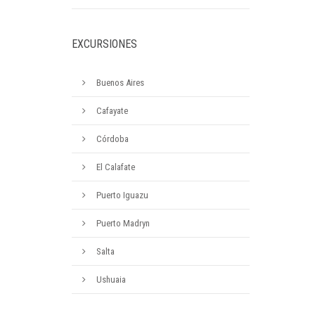
EXCURSIONES
Buenos Aires
Cafayate
Córdoba
El Calafate
Puerto Iguazu
Puerto Madryn
Salta
Ushuaia