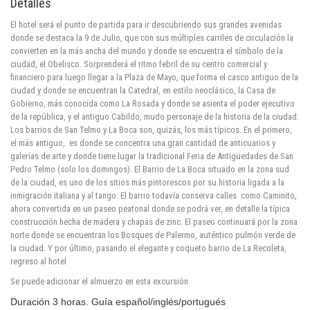
Detalles
El hotel será el punto de partida para ir descubriendo sus grandes avenidas
donde se destaca la 9 de Julio, que con sus múltiples carriles de circulación la
convierten en la más ancha del mundo y donde se encuentra el símbolo de la
ciudad, el Obelisco. Sorprenderá el ritmo febril de su centro comercial y
financiero para luego llegar a la Plaza de Mayo, que forma el casco antiguo de la
ciudad y donde se encuentran la Catedral, en estilo neoclásico, la Casa de
Gobierno, más conocida como La Rosada y donde se asienta el poder ejecutivo
de la república, y el antiguo Cabildo, mudo personaje de la historia de la ciudad.
Los barrios de San Telmo y La Boca son, quizás, los más típicos. En el primero,
el más antiguo, es donde se concentra una gran cantidad de anticuarios y
galerías de arte y donde tiene lugar la tradicional Feria de Antigüedades de San
Pedro Telmo (solo los domingos). El Barrio de La Boca situado en la zona sud
de la ciudad, es uno de los sitios más pintorescos por su historia ligada a la
inmigración italiana y al tango. El barrio todavía conserva calles como Caminito,
ahora convertida en un paseo peatonal donde se podrá ver, en detalle la típica
construcción hecha de madera y chapas de zinc. El paseo continuará por la zona
norte donde se encuentran los Bosques de Palermo, auténtico pulmón verde de
la ciudad. Y por último, pasando el elegante y coqueto barrio de La Recoleta,
regreso al hotel
Se puede adicionar el almuerzo en esta excursión
Duración 3 horas. Guía español/inglés/portugués