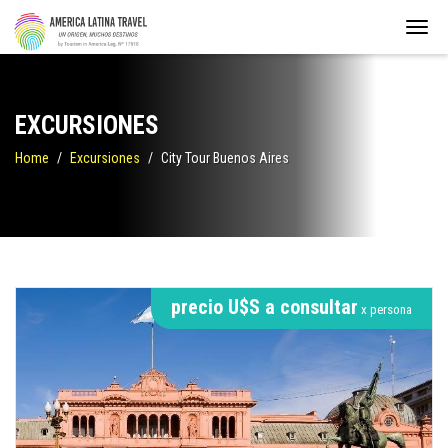
EXCURSIONES
Home
Excursiones
City Tour Buenos Aires
precio U$S a consultar
x persona