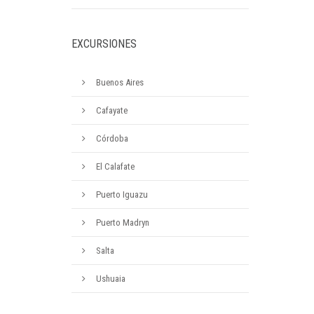
EXCURSIONES
Buenos Aires
Cafayate
Córdoba
El Calafate
Puerto Iguazu
Puerto Madryn
Salta
Ushuaia