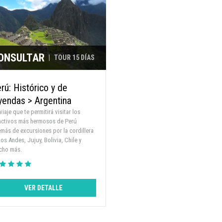
ONSULTAR
|
TOUR 15 DÍAS
rú: Histórico y de
yendas > Argentina
viaje que te permitirá visitar los
activos más hermosos de Perú
más de excursiones por la cordillera
los Andes, Jujuy, Bolivia, Chile y
cho más.
VER DETALLE