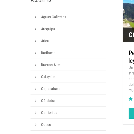
PAQUETES
Aguas Calientes
Arequipa
C
Arica
Pe
Bariloche
le
Buenos Aires
Un 
atr
Cafayate
ade
de 
Copacabana
mu
Córdoba
Corrientes
Cusco