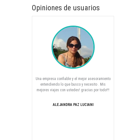
Opiniones de usuarios
l!!! Estoy más que
Una empresa confiable y el mejor asesoramiento
Hola Laura
arios viajes por el
entendiendo lo que busco y necesito . Mis
agradezco infi
lente asesoramiento
mejores viajes con ustedes! gracias por todo!!!
que concreta
endarlos, ya que
desde el 
ional lo acordado!
paciencia los
ALEJANDRA PAZ LUCIANI
!!
clase ( fue in
en contacto
EGAS