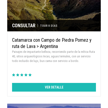
CONSULTAR
|
TOUR 8 DÍAS
Catamarca con Campo de Piedra Pomez y
ruta de Lava > Argentina
Paisajes de impactante belleza, recorriendo parte de la mítica Ruta
40, sitios arqueológicos Incas, aguas termales, con un servicio
todo incluido de lujo, bus cama con servicio a bordo.
VER DETALLE