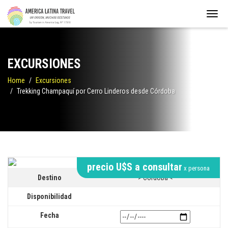
EXCURSIONES
Home
Excursiones
Trekking Champaquí por Cerro Linderos desde Córdoba
precio U$S a consultar
x persona
Destino
> Córdoba <
Disponibilidad
Fecha