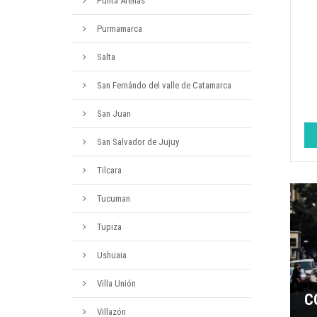
Punta Arenas
Purmamarca
Salta
San Fernándo del valle de Catamarca
San Juan
San Salvador de Jujuy
Tilcara
Tucuman
Tupiza
Ushuaia
Villa Unión
C
Villazón