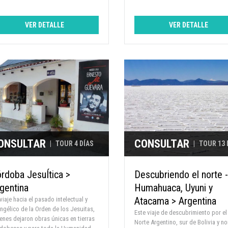
VER DETALLE
VER DETALLE
ONSULTAR
CONSULTAR
|
TOUR 4 DÍAS
|
TOUR 13 
rdoba JesuÍtica >
Descubriendo el norte -
gentina
Humahuaca, Uyuni y
Atacama > Argentina
viaje hacia el pasado intelectual y
ngélico de la Orden de los Jesuitas,
Este viaje de descubrimiento por el
enes dejaron obras únicas en tierras
Norte Argentino, sur de Bolivia y no