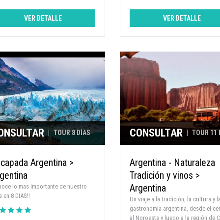
VER DETALLE
VER DETALLE
ONSULTAR
CONSULTAR
|
TOUR 8 DÍAS
|
TOUR 11 
capada Argentina >
Argentina - Naturaleza
gentina
Tradición y vinos >
Argentina
oce lo mas importante de nuestro
s en 8 DIAS!!
Un viaje a la tradición, la cultura y l
gastronomía argentina, desde el ce
al Noroeste y luego a la región de 