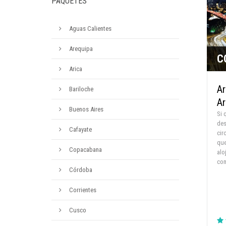
PAQUETES
Aguas Calientes
Arequipa
C
Arica
Ar
Bariloche
Ar
Buenos Aires
Si 
des
Cafayate
cir
que
Copacabana
alo
com
Córdoba
Corrientes
Cusco