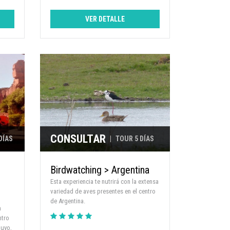
VER DETALLE
CONSULTAR
DÍAS
|
TOUR 5 DÍAS
Birdwatching > Argentina
Esta experiencia te nutrirá con la extensa
variedad de aves presentes en el centro
de Argentina.
a
ntro
Cuyo,