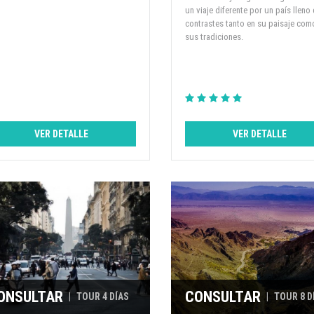
un viaje diferente por un país lleno
contrastes tanto en su paisaje com
sus tradiciones.
VER DETALLE
VER DETALLE
ONSULTAR
CONSULTAR
|
TOUR 4 DÍAS
|
TOUR 8 D