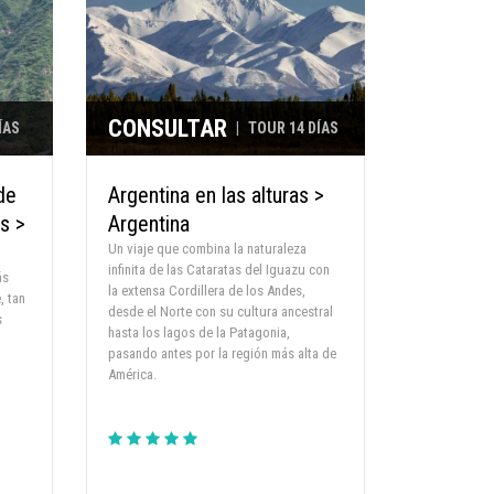
CONSULTAR
ÍAS
|
TOUR 14 DÍAS
de
Argentina en las alturas >
s >
Argentina
Un viaje que combina la naturaleza
infinita de las Cataratas del Iguazu con
ás
la extensa Cordillera de los Andes,
, tan
desde el Norte con su cultura ancestral
s
hasta los lagos de la Patagonia,
pasando antes por la región más alta de
América.