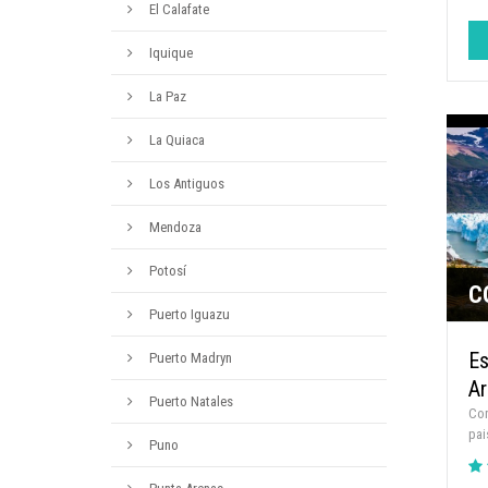
El Calafate
Iquique
La Paz
La Quiaca
Los Antiguos
Mendoza
Potosí
C
Puerto Iguazu
Es
Puerto Madryn
Ar
Puerto Natales
Con
pai
Puno