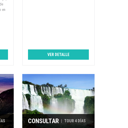
 de
o en
VER DETALLE
CONSULTAR
ÍAS
|
TOUR 4 DÍAS