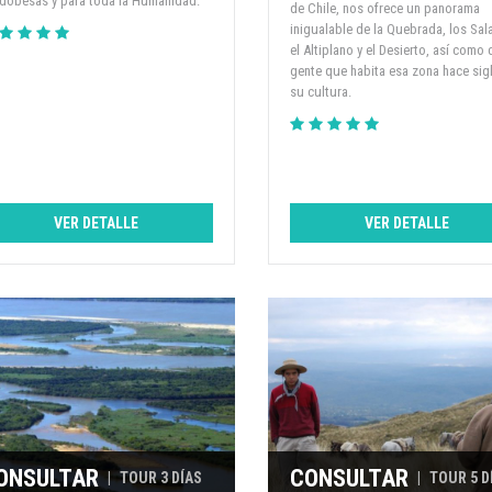
dobesas y para toda la Humanidad.
de Chile, nos ofrece un panorama
inigualable de la Quebrada, los Sal
el Altiplano y el Desierto, así como 
gente que habita esa zona hace sig
su cultura.
VER DETALLE
VER DETALLE
ONSULTAR
CONSULTAR
|
TOUR 3 DÍAS
|
TOUR 5 D