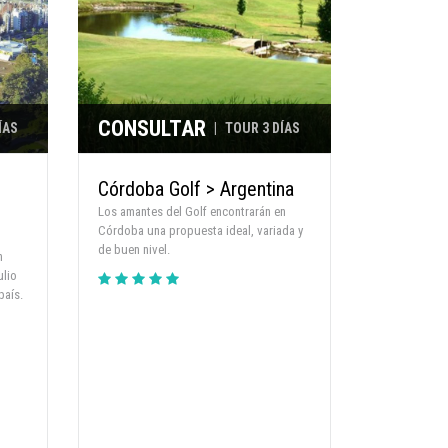
CONSULTAR
ÍAS
|
TOUR 3 DÍAS
Córdoba Golf > Argentina
Los amantes del Golf encontrarán en
Córdoba una propuesta ideal, variada y
de buen nivel.
n
ulio
país.