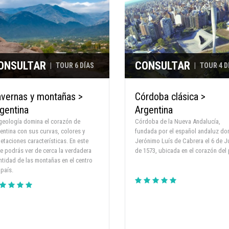
ONSULTAR
CONSULTAR
|
TOUR 6 DÍAS
|
TOUR 4 D
vernas y montañas >
Córdoba clásica >
gentina
Argentina
geología domina el corazón de
Córdoba de la Nueva Andalucía,
... ya caminó a mi casita. Te
entina con sus curvas, colores y
fundada por el español andaluz do
nitamente todo lo que hiciste para
etaciones características. En este
Jerónimo Luís de Cabrera el 6 de J
mos EL VIAJE SOÑADO.. todo todo
je podrás ver de cerca la verdadera
de 1573, ubicada en el corazón del 
asesoramiento permanente, la
ntidad de las montañas en el centro
 hoteles y el regreso en primera
 país.
creible)... mil gracias!!! Seguimos
... x que soy una paseandera...
besos. GRACIAS!!!
GABRIELA REYNOSO