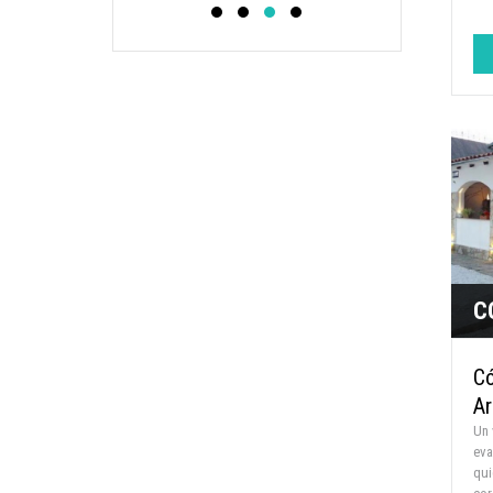
C
Có
Ar
Un 
eva
qui