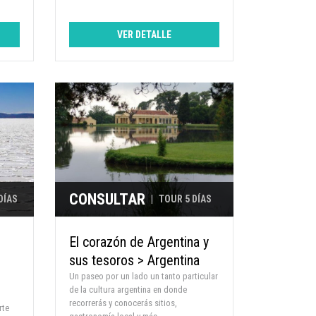
VER DETALLE
CONSULTAR
DÍAS
|
TOUR 5 DÍAS
El corazón de Argentina y
sus tesoros > Argentina
Un paseo por un lado un tanto particular
de la cultura argentina en donde
recorrerás y conocerás sitios,
rte