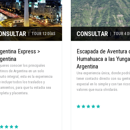
ONSULTAR
CONSULTAR
|
TOUR 12 DÍAS
|
TOUR 4 D
gentina Express >
Escapada de Aventura 
gentina
Humahuaca a las Yunga
Argentina
queres conocer los principales
tinos de Argentina en un solo
Una experiencia única, donde podr
cuito integral, esta es la experiencia
tener contacto directo con su gente
 incluye todos los traslados y
especial en lo simple y con tan rico
jamientos, para que tu estadia sea
valores que nuca olvidarás.
pleta y placentera.