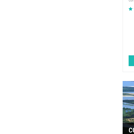
cor
C