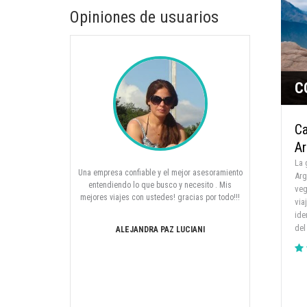
Opiniones de usuarios
C
Ca
Ar
La 
l!!! Estoy más que
Una empresa confiable y el mejor asesoramiento
Hola Laura
Arg
arios viajes por el
entendiendo lo que busco y necesito . Mis
agradezco infi
veg
lente asesoramiento
mejores viajes con ustedes! gracias por todo!!!
que concreta
via
endarlos, ya que
desde el 
ide
ional lo acordado!
paciencia los
del
ALEJANDRA PAZ LUCIANI
!!
clase ( fue in
en contacto
EGAS