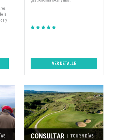
gastronomía local y más.
ares,
de la
los y
VER DETALLE
CONSULTAR
ÍAS
|
TOUR 5 DÍAS