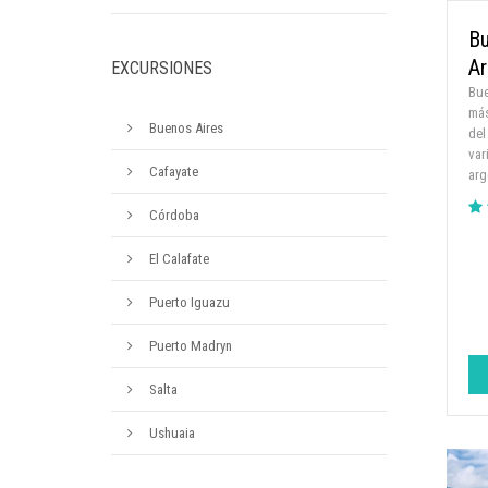
Bu
Ar
EXCURSIONES
Bue
más
Buenos Aires
del
var
Cafayate
arg
Córdoba
El Calafate
Puerto Iguazu
Puerto Madryn
Salta
Ushuaia